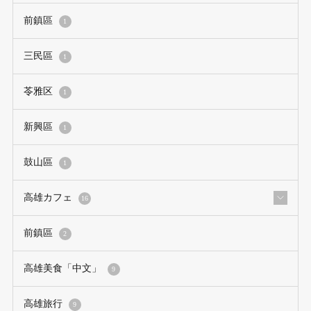
前鎮區
1
三民區
1
苓雅区
1
新興區
1
鼓山區
1
高雄カフェ
16
前鎮區
2
高雄美食「中文」
9
高雄旅行
9