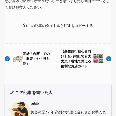
ぜひ高雄で豚カツが食べたいなーと思いましたら候補の一つとし
てぜひお考えください。
この記事のタイトルとURLをコピーする
【高雄旅行初心者向
高雄「台湾」での
け】忘れ物しても大
「服装」や「持ち
丈夫！現地で買える
物」
便利なお店ガイド
この記事を書いた人
rubik
美容師歴2７年 高雄の気候に合わせたお手入れ