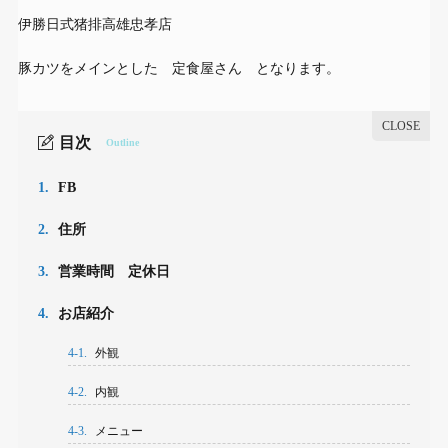
伊勝日式猪排高雄忠孝店
豚カツをメインとした 定食屋さん となります。
目次
Outline
1.
FB
2.
住所
3.
営業時間 定休日
4.
お店紹介
4-1.
外観
4-2.
内観
4-3.
メニュー