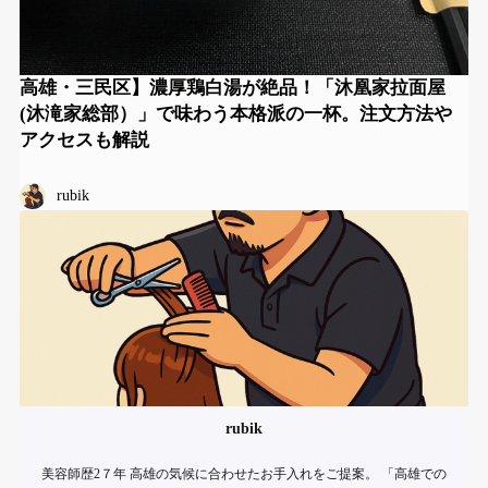
高雄・三民区】濃厚鶏白湯が絶品！「沐凰家拉面屋
(沐滝家総部）」で味わう本格派の一杯。注文方法や
アクセスも解説
rubik
rubik
美容師歴2７年 高雄の気候に合わせたお手入れをご提案。 「高雄での