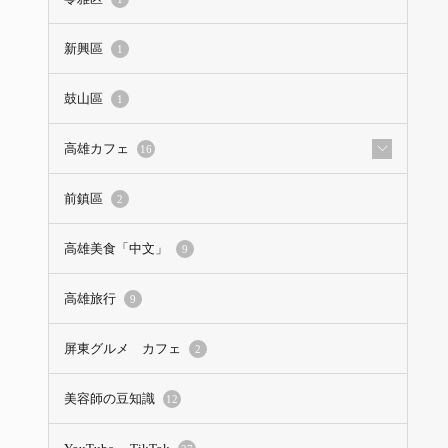
新興區
1
鼓山區
1
高雄カフェ
16
前鎮區
2
高雄美食「中文」
9
高雄旅行
9
屏東グルメ カフェ
2
美容師の豆知識
12