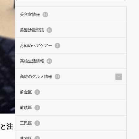
美容室情報
24
美髮沙龍資訊
16
お勧めヘアケアー
2
高雄生活情報
41
高雄のグルメ情報
84
前金区
1
前鎮區
1
三民區
1
ーと注
苓雅区
1