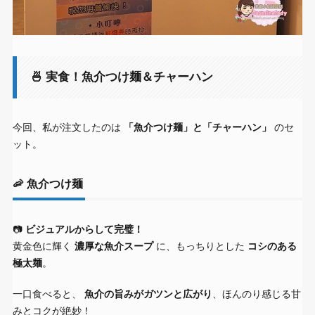
🍜 実食！魚介つけ麺＆チャーハン
今回、私が注文したのは
「魚介つけ麺」と「チャーハン」
のセ
ット。
🦐 魚介つけ麺
📷
ビジュアルからして完璧！
黄金色に輝く
濃厚な魚介スープ
に、もっちりとした
コシのある
極太麺
。
一口食べると、
魚介の旨みがガツンと広がり
、ほんのり感じる甘
みとコクが絶妙！