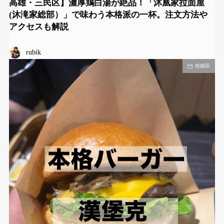
高雄・三民区】濃厚鶏白湯が絶品！「沐凰家拉面屋
(沐滝家総部）」で味わう本格派の一杯。注文方法や
アクセスも解説
rubik
前鎮區