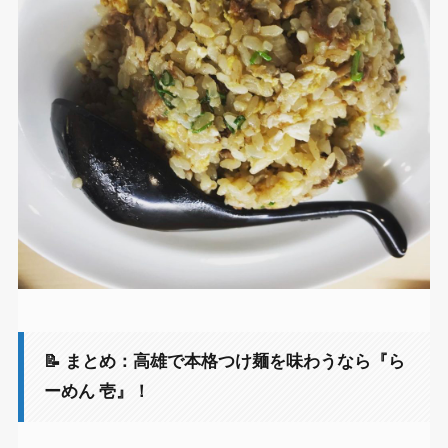
📝 まとめ：高雄で本格つけ麺を味わうなら『ら
ーめん 壱』！