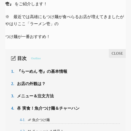
壱』
をご紹介します！
※ 最近では高雄にもつけ麺が食べらるお店が増えてきましたが
やはりここ「ラーメン壱」の
つけ麺が一番おすすめ！
目次
Outline
1.
『らーめん 壱』の基本情報
2.
お店の外観は？
3.
メニュー＆注文方法
4.
🍜 実食！魚介つけ麺＆チャーハン
4-1.
🦐 魚介つけ麺