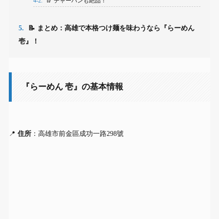
4-2.
🥢 チャーハンも絶品！
5.
📝 まとめ：高雄で本格つけ麺を味わうなら『らーめん
壱』！
『らーめん 壱』の基本情報
📍
住所
：高雄市前金區成功一路298號