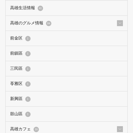
高雄生活情報
41
高雄のグルメ情報
84
前金区
1
前鎮區
1
三民區
1
苓雅区
1
新興區
1
鼓山區
1
高雄カフェ
16