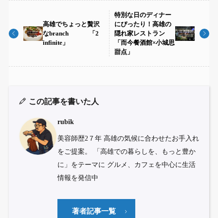
特別な日のディナー
高雄でちょっと贅沢
にぴったり！高雄の
なbranch 「2
隠れ家レストラン
infinite」
「而今餐酒館×小城思
甜点」
この記事を書いた人
rubik
美容師歴2７年 高雄の気候に合わせたお手入れ
をご提案。 「高雄での暮らしを、もっと豊か
に」をテーマに グルメ、カフェを中心に生活
情報を発信中
著者記事一覧