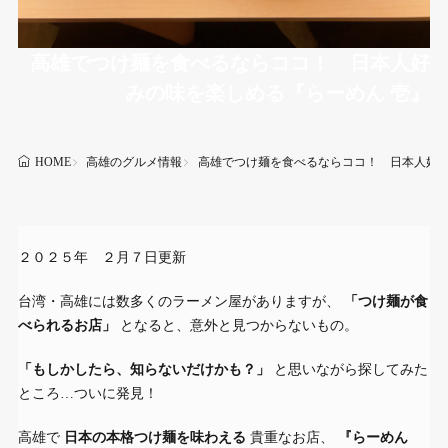
高雄でつけ麺を食べるならココ！ 日本人好
みの味を楽しめる『らーめん 壱』
高雄のグルメ情報
高雄でつけ麺を食べるならココ！ 日本人好み
HOME
２０２５年 ２月７日更新
台湾・高雄には数多くのラーメン屋がありますが、
「つけ麺が食
べられるお店」
となると、意外と見つからないもの。
「もしかしたら、知らないだけかも？」
と思いながら探してみた
ところ…ついに発見！
高雄で
日本の本格つけ麺を味わえる
貴重なお店、
『らーめん