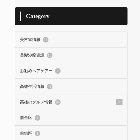
Category
美容室情報
24
美髮沙龍資訊
16
お勧めヘアケアー
2
高雄生活情報
41
高雄のグルメ情報
84
前金区
1
前鎮區
1