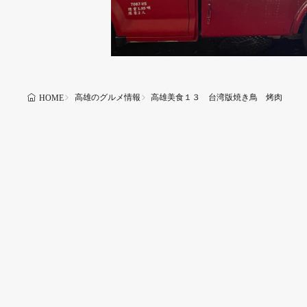
高雄のグルメ情報
高雄美食１３ 台湾版焼き鳥 烤肉
HOME