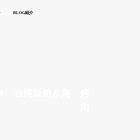
y
BLOG紹介
３ 台湾版焼き鳥 烤
肉