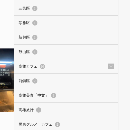
三民區
1
苓雅区
1
新興區
1
鼓山區
1
高雄カフェ
16
前鎮區
2
高雄美食「中文」
9
高雄旅行
9
屏東グルメ カフェ
2