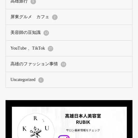
高雄旅行
9
屏東グルメ カフェ
2
美容師の豆知識
12
YouTube 、TikTok
27
高雄のファッション事情
10
Uncategorized
1