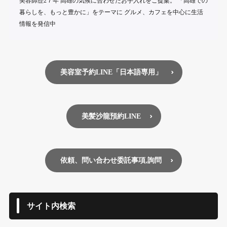
美容師歴2７年 高雄の気候に合わせたお手入れをご提案。 「高雄での
暮らしを、もっと豊かに」をテーマに グルメ、カフェを中心に生活
情報を発信中
美容室予約LINE「日本語専用」
美髪沙龍預約LINE
依頼、問い合わせ委託事項,詢問
サイト内検索