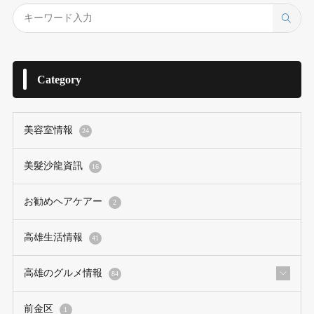
Category
美容室情報
24
美髮沙龍資訊
16
お勧めヘアケアー
2
高雄生活情報
41
高雄のグルメ情報
84
前金区
1