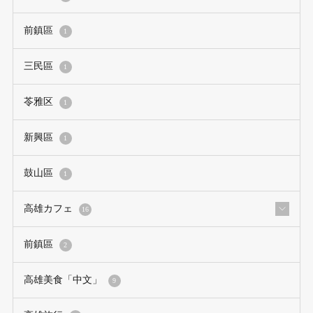
前鎮區
1
三民區
1
苓雅区
1
新興區
1
鼓山區
1
高雄カフェ
16
前鎮區
2
高雄美食「中文」
9