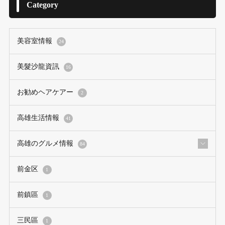
Category
美容室情報
24
美髮沙龍資訊
16
お勧めヘアケアー
2
高雄生活情報
41
高雄のグルメ情報
84
前金区
1
前鎮區
1
三民區
1