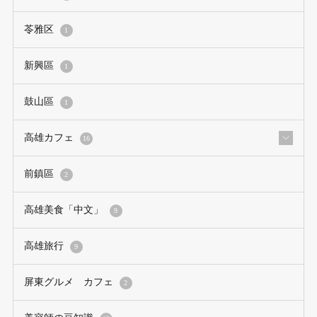
苓雅区
1
新興區
1
鼓山區
1
高雄カフェ
16
前鎮區
2
高雄美食「中文」
9
高雄旅行
9
屏東グルメ カフェ
2