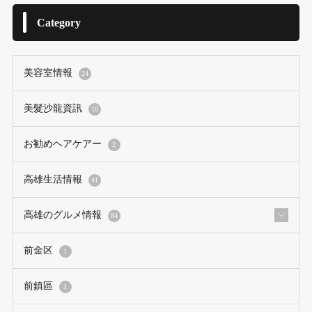
Category
美容室情報
24
美髮沙龍資訊
16
お勧めヘアケアー
2
高雄生活情報
41
高雄のグルメ情報
84
前金区
1
前鎮區
1