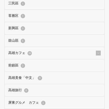
三民區
1
苓雅区
1
新興區
1
鼓山區
1
高雄カフェ
16
前鎮區
2
高雄美食「中文」
9
高雄旅行
9
屏東グルメ カフェ
2