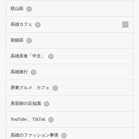
鼓山區
1
高雄カフェ
16
前鎮區
2
高雄美食「中文」
9
高雄旅行
9
屏東グルメ カフェ
2
美容師の豆知識
12
YouTube 、TikTok
27
高雄のファッション事情
10