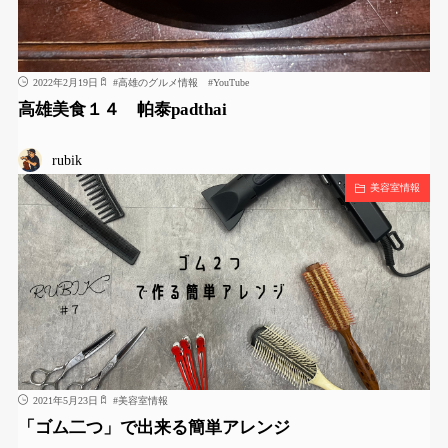
2022年2月19日
#
高雄のグルメ情報
#
YouTube
高雄美食１４ 帕泰padthai
rubik
美容室情報
2021年5月23日
#
美容室情報
「ゴム二つ」で出来る簡単アレンジ