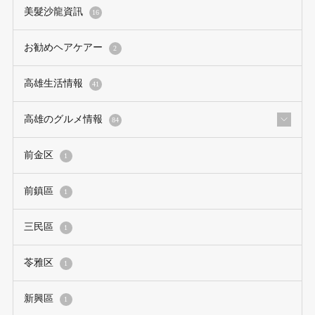
美髮沙龍資訊
16
お勧めヘアケアー
2
高雄生活情報
41
高雄のグルメ情報
84
前金区
1
前鎮區
1
三民區
1
苓雅区
1
新興區
1