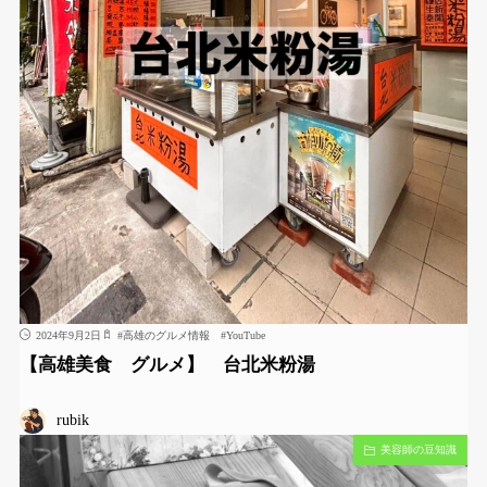
2024年9月2日
#
高雄のグルメ情報
#
YouTube
【高雄美食 グルメ】 台北米粉湯
rubik
美容師の豆知識