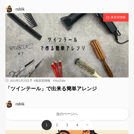
rubik
美容室情報
2021年5月23日
#
美容室情報
#
YouTube
「ツインテール」で出来る簡単アレンジ
rubik
次のページへ
1
2
3
4
>