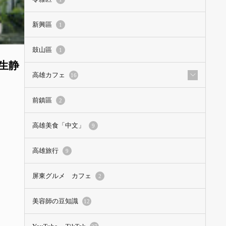
新興區
1
鼓山區
1
生静
高雄カフェ
16
前鎮區
2
高雄美食「中文」
9
高雄旅行
9
屏東グルメ カフェ
2
美容師の豆知識
12