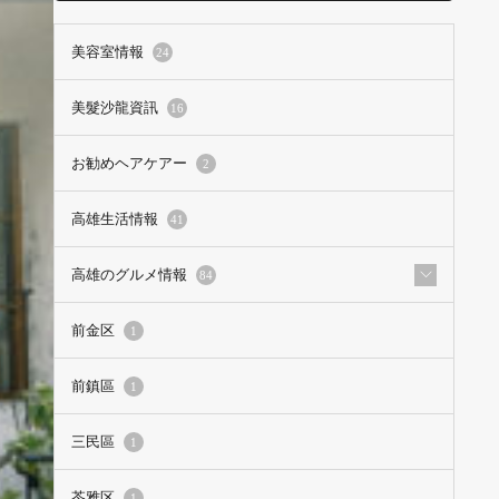
美容室情報
24
美髮沙龍資訊
16
お勧めヘアケアー
2
高雄生活情報
41
高雄のグルメ情報
84
前金区
1
前鎮區
1
三民區
1
苓雅区
1