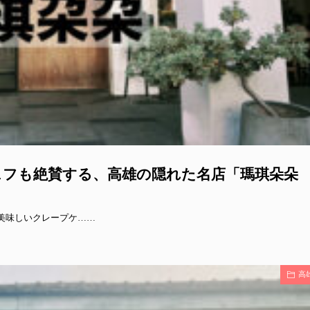
ェフも絶賛する、高雄の隠れた名店「瑪琪朵朵
美味しいクレープケ……
高