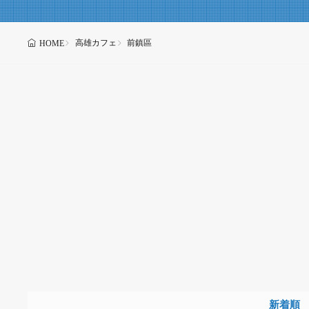
高雄カフェ
前鎮區
HOME
新着順