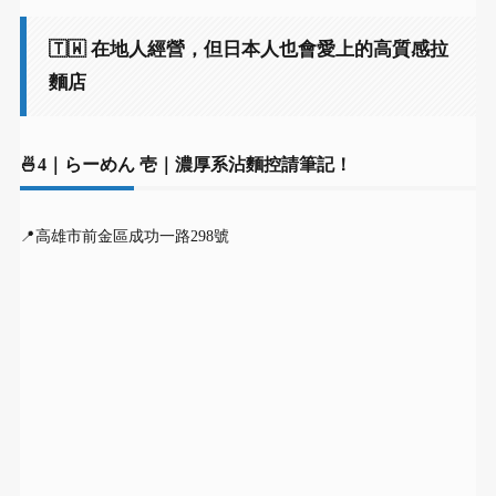
🇹🇼 在地人經營，但日本人也會愛上的高質感拉
麵店
🍜4｜らーめん 壱｜濃厚系沾麵控請筆記！
📍高雄市前金區成功一路298號