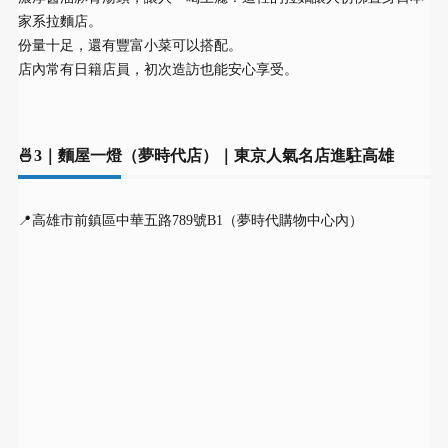
家系拉麵店。
份量十足，還有豐富小菜可以搭配。
店內常有日籍店員，初次造訪也能安心享受。
🍜3｜麵屋一燈（夢時代店）｜東京人氣名店進駐高雄
📍高雄市前鎮區中華五路789號B1（夢時代購物中心內）