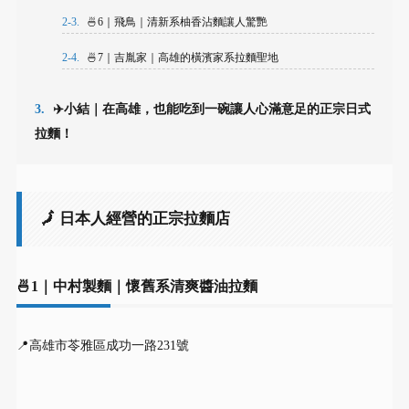
2-3.
🍜6｜飛鳥｜清新系柚香沾麵讓人驚艷
2-4.
🍜7｜吉胤家｜高雄的橫濱家系拉麵聖地
3.
✈️小結｜在高雄，也能吃到一碗讓人心滿意足的正宗日式
拉麵！
🗾 日本人經營的正宗拉麵店
🍜1｜中村製麵｜懷舊系清爽醬油拉麵
📍高雄市苓雅區成功一路231號