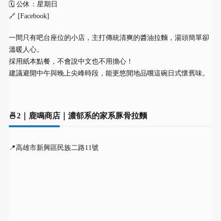
🗓 公休：星期日
🔗 [Facebook]
一間只有吧台座位的小店，主打傳統清爽的醬油拉麵，湯頭簡單卻
溫暖人心。
採用紙本點餐，不會說中文也不用擔心！
建議避開中午與晚上尖峰時段，能更悠閒地品嚐這碗日式懷舊味。
🍜2｜鹿鳴商店｜濃郁系的家系豚骨拉麵
📍高雄市新興區民族二路11號