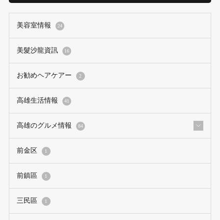
美容室情報
24
美髮沙龍資訊
16
お勧めヘアケアー
2
高雄生活情報
41
高雄のグルメ情報
84
前金区
1
前鎮區
1
三民區
1