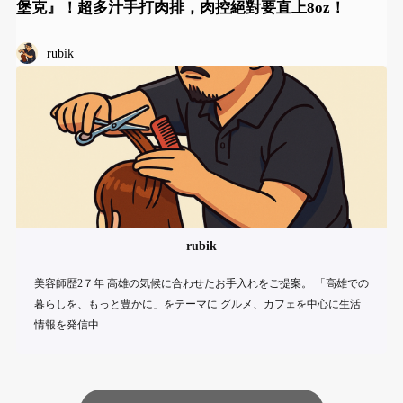
堡克』！超多汁手打肉排，肉控絕對要直上8oz！
rubik
rubik
美容師歴2７年 高雄の気候に合わせたお手入れをご提案。 「高雄での
暮らしを、もっと豊かに」をテーマに グルメ、カフェを中心に生活
情報を発信中