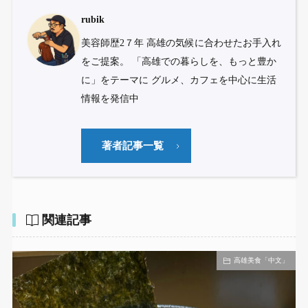
rubik
美容師歴2７年 高雄の気候に合わせたお手入れ
をご提案。 「高雄での暮らしを、もっと豊か
に」をテーマに グルメ、カフェを中心に生活
情報を発信中
著者記事一覧
関連記事
高雄美食「中文」