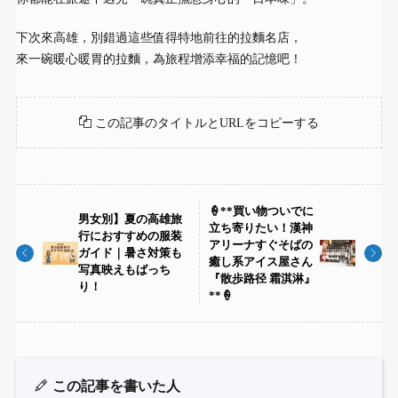
下次來高雄，別錯過這些值得特地前往的拉麵名店，
來一碗暖心暖胃的拉麵，為旅程增添幸福的記憶吧！
この記事のタイトルとURLをコピーする
🍦**買い物ついでに
男女別】夏の高雄旅
立ち寄りたい！漢神
行におすすめの服装
アリーナすぐそばの
ガイド｜暑さ対策も
癒し系アイス屋さん
写真映えもばっち
『散歩路径 霜淇淋』
り！
**🍦
この記事を書いた人