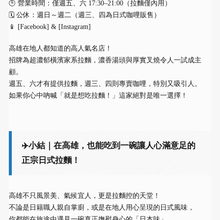
🕒 營業時間：僅週五、六 17:30–21:00（拉麵僅內用）
🗓 公休：週日～週二（週三、四為日式咖哩販售）
📱 [Facebook] & [Instagram]
高雄在地人都知道的高人氣名店！
招牌為超濃郁橫濱家系拉麵，濃香湯頭與厚實叉燒令人一試成主
顧。
週五、六才有提供拉麵，週三、四則專賣咖哩，特別又吸引人。
如果你心中吶喊「就是想吃拉麵！」這家絕對是唯一選擇！
✈️小結｜在高雄，也能吃到一碗讓人心滿意足的
正宗日式拉麵！
高雄不只風景美、氣候宜人，更是拉麵控的天堂！
不論是日籍職人親自掌廚，或是在地人用心呈現的日式風味，
你都能在旅途中遇見一碗真正撫慰身心的「日本味」。