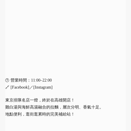
🕒 營業時間：11:00–22:00
🔗 [Facebook]／[Instagram]
東京排隊名店一燈，終於在高雄開店！
雞白湯與海鮮高湯融合的拉麵，層次分明、香氣十足。
地點便利，逛街逛累時的完美補給站！