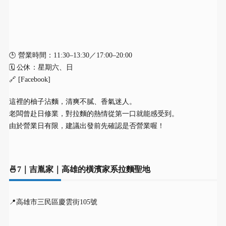
🕒 營業時間：11:30–13:30／17:00–20:00
🗓 公休：星期六、日
🔗 [Facebook]
這裡的柚子沾麵，清爽不膩、香氣迷人。
老闆曾赴日修業，對拉麵的熱情從第一口就能感受到。
由於營業日有限，建議出發前先確認是否營業喔！
🍜7｜吉胤家｜高雄的橫濱家系拉麵聖地
📍高雄市三民區慶雲街105號