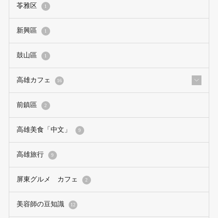
苓雅区
1
新興區
1
鼓山區
1
高雄カフェ
16
前鎮區
2
高雄美食「中文」
9
高雄旅行
9
屏東グルメ カフェ
2
美容師の豆知識
12