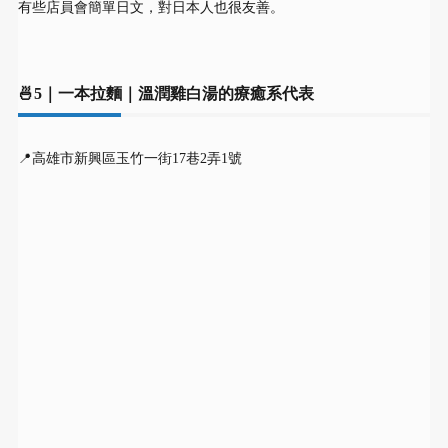
有些店員會簡單日文，對日本人也很友善。
🍜5｜一本拉麵｜溫潤雞白湯的療癒系代表
📍高雄市新興區玉竹一街17巷2弄1號