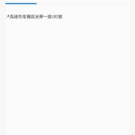
📍高雄市苓雅區光華一路182號