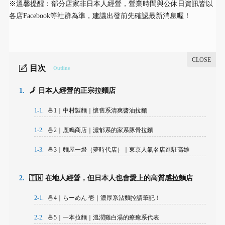
※溫馨提醒：部分店家非日本人經營，營業時間與公休日資訊皆以
各店Facebook等社群為準，建議出發前先確認最新消息喔！
目次
Outline
1.
🗾 日本人經營的正宗拉麵店
1-1.
🍜1｜中村製麵｜懷舊系清爽醬油拉麵
1-2.
🍜2｜鹿鳴商店｜濃郁系的家系豚骨拉麵
1-3.
🍜3｜麵屋一燈（夢時代店）｜東京人氣名店進駐高雄
2.
🇹🇼 在地人經營，但日本人也會愛上的高質感拉麵店
2-1.
🍜4｜らーめん 壱｜濃厚系沾麵控請筆記！
2-2.
🍜5｜一本拉麵｜溫潤雞白湯的療癒系代表