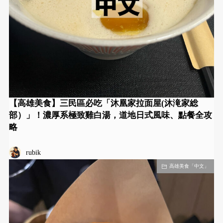
【高雄美食】三民區必吃「沐凰家拉面屋(沐滝家総
部）」！濃厚系極致雞白湯，道地日式風味、點餐全攻
略
rubik
高雄美食「中文」