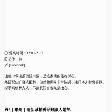
🕒 營業時間：12:00–21:00
🗓 公休：無
🔗 [Facebook]
濃郁中帶溫柔的雞白湯，是這家店的靈魂所在。
雖搭配些許台式配料，但整體風味非常協調，連日本人都會喜歡。
採手寫點餐方式，不擅長語言也無需擔心。
🍜6｜飛鳥｜清新系柚香沾麵讓人驚艷