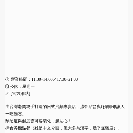
🕒 營業時間：11:30–14:00／17:30–21:00
🗓 公休：星期一
🔗 [官方網站]
由台灣老闆親手打造的日式沾麵專賣店，濃郁沾醬與Q彈麵條讓人
一吃難忘。
麵硬度與鹹度皆可客製化，超貼心！
採食券機點餐（雖是中文介面，但大多為漢字，幾乎無難度）。