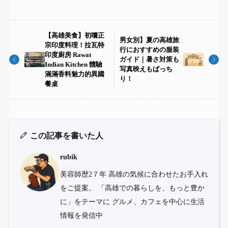
【高雄美食】初嚐正
男女別】夏の高雄旅
宗印度料理！拉瓦特
行におすすめの服装
印度廚房 Rawat
ガイド｜暑さ対策も
Indian Kitchen 體驗
写真映えもばっち
滿滿香料魅力的異國
り！
餐桌
この記事を書いた人
rubik
美容師歴2７年 高雄の気候に合わせたお手入れ
をご提案。 「高雄での暮らしを、もっと豊か
に」をテーマに グルメ、カフェを中心に生活
情報を発信中