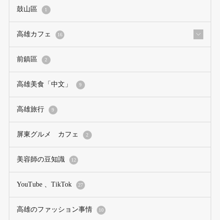
鼓山區
1
高雄カフェ
16
前鎮區
2
高雄美食「中文」
9
高雄旅行
9
屏東グルメ カフェ
2
美容師の豆知識
12
YouTube 、TikTok
27
高雄のファッション事情
10