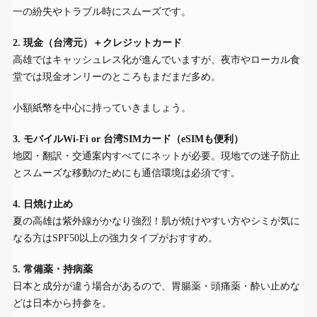
一の紛失やトラブル時にスムーズです。
2. 現金（台湾元）＋クレジットカード
高雄ではキャッシュレス化が進んでいますが、夜市やローカル食
堂では現金オンリーのところもまだまだ多め。
小額紙幣を中心に持っていきましょう。
3. モバイルWi-Fi or 台湾SIMカード（eSIMも便利）
地図・翻訳・交通案内すべてにネットが必要。現地での迷子防止
とスムーズな移動のためにも通信環境は必須です。
4. 日焼け止め
夏の高雄は紫外線がかなり強烈！肌が焼けやすい方やシミが気に
なる方はSPF50以上の強力タイプがおすすめ。
5. 常備薬・持病薬
日本と成分が違う場合があるので、胃腸薬・頭痛薬・酔い止めな
どは日本から持参を。