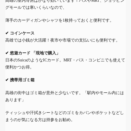
高雄の室内冷房はかなり効いています！バスやMRT、ショッピン
グモールでは寒いくらいなので、
薄手のカーディガンやシャツを1枚持っておくと便利です。
✔ コインケース
高雄では小銭が大活躍！夜市や市場での支払いにも便利です。
✔ 悠遊カード 「現地で購入」
日本のSuicaのようなICカード。MRT・バス・コンビニでも使えて
便利かつお得。
✔ 携帯用ゴミ箱
高雄の街中はゴミ箱が意外と少ないです。「駅内やモール内には
あります」
ティッシュや汗拭きシートなどのゴミをカバンやポケットなどし
まうのが気になる方は持参をお勧め。