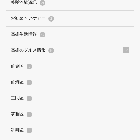
美髮沙龍資訊
16
お勧めヘアケアー
2
高雄生活情報
41
高雄のグルメ情報
84
前金区
1
前鎮區
1
三民區
1
苓雅区
1
新興區
1