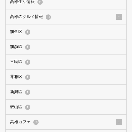
高雄生活情報
41
高雄のグルメ情報
84
前金区
1
前鎮區
1
三民區
1
苓雅区
1
新興區
1
鼓山區
1
高雄カフェ
16