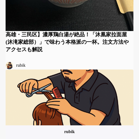
高雄・三民区】濃厚鶏白湯が絶品！「沐凰家拉面屋
(沐滝家総部）」で味わう本格派の一杯。注文方法や
アクセスも解説
rubik
rubik