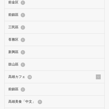
前金区
1
前鎮區
1
三民區
1
苓雅区
1
新興區
1
鼓山區
1
高雄カフェ
16
前鎮區
2
高雄美食「中文」
9