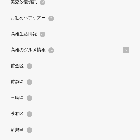
美髮沙龍資訊
16
お勧めヘアケアー
2
高雄生活情報
41
高雄のグルメ情報
84
前金区
1
前鎮區
1
三民區
1
苓雅区
1
新興區
1