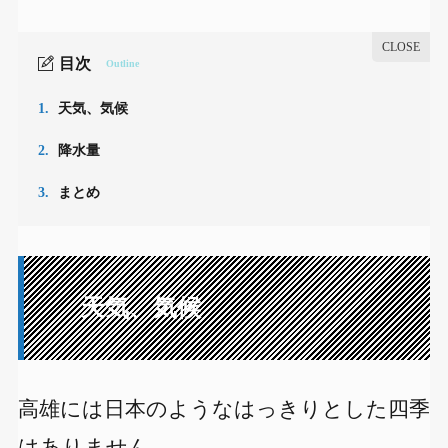
目次
Outline
1.
天気、気候
2.
降水量
3.
まとめ
天気、気候
高雄には日本のようなはっきりとした四季
はありません