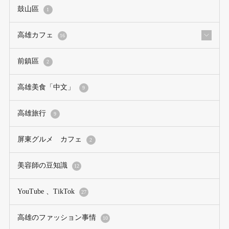
鼓山區
1
高雄カフェ
16
前鎮區
2
高雄美食「中文」
9
高雄旅行
9
屏東グルメ カフェ
2
美容師の豆知識
12
YouTube 、TikTok
27
高雄のファッション事情
10