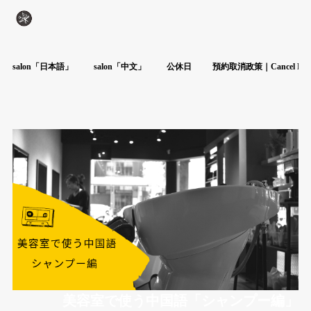
salon「日本語」
salon「中文」
公休日
預約取消政策｜Cancel Poli
美容室で使う中国語「シャンプー編」