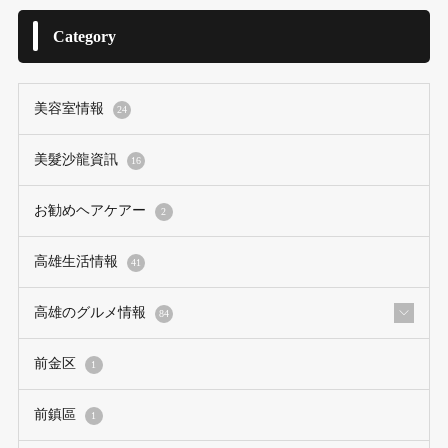
Category
美容室情報
24
美髮沙龍資訊
16
お勧めヘアケアー
2
高雄生活情報
41
高雄のグルメ情報
84
前金区
1
前鎮區
1