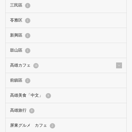
三民區
1
苓雅区
1
新興區
1
鼓山區
1
高雄カフェ
16
前鎮區
2
高雄美食「中文」
9
高雄旅行
9
屏東グルメ カフェ
2