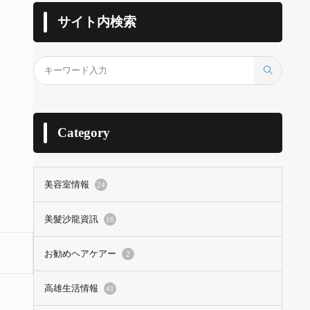
サイト内検索
Category
美容室情報
24
美髮沙龍資訊
16
お勧めヘアケアー
2
高雄生活情報
41