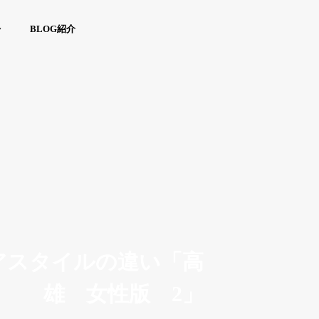
y
BLOG紹介
アスタイルの違い「高
雄 女性版 2」