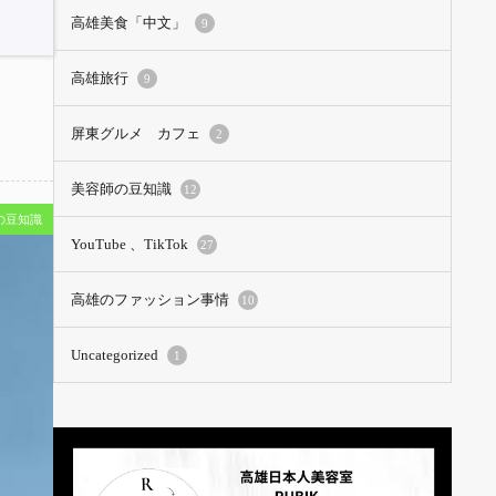
高雄美食「中文」
9
高雄旅行
9
屏東グルメ カフェ
2
美容師の豆知識
12
の豆知識
YouTube 、TikTok
27
高雄のファッション事情
10
Uncategorized
1