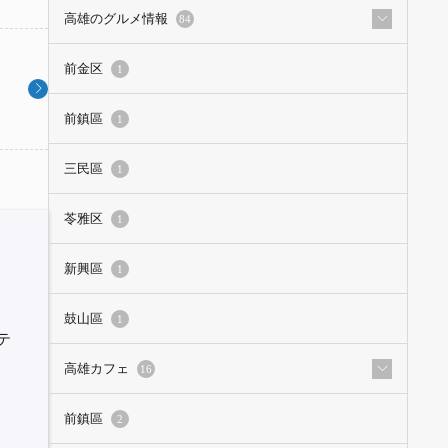
高雄のグルメ情報
84
前金区
1
前鎮區
1
三民區
1
苓雅区
1
新興區
1
鼓山區
1
テ
高雄カフェ
16
前鎮區
2