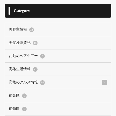
Category
美容室情報
24
美髮沙龍資訊
16
お勧めヘアケアー
2
高雄生活情報
41
高雄のグルメ情報
84
前金区
1
前鎮區
1