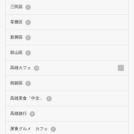
三民區
1
苓雅区
1
新興區
1
鼓山區
1
高雄カフェ
16
前鎮區
2
高雄美食「中文」
9
高雄旅行
9
屏東グルメ カフェ
2