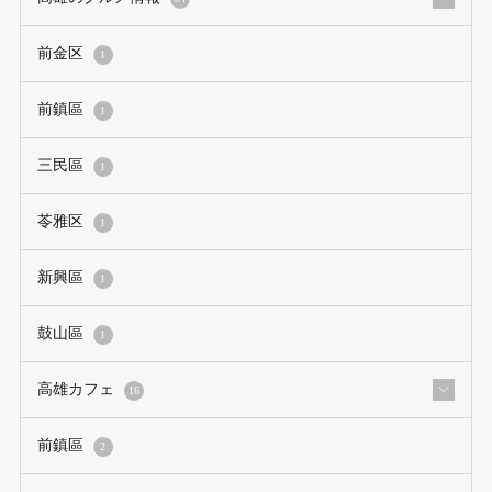
前金区
1
前鎮區
1
三民區
1
苓雅区
1
新興區
1
鼓山區
1
高雄カフェ
16
前鎮區
2