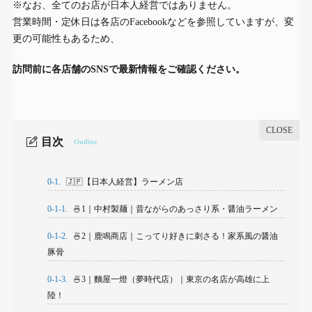
※なお、全てのお店が日本人経営ではありません。
営業時間・定休日は各店のFacebookなどを参照していますが、変
更の可能性もあるため、
訪問前に各店舗のSNSで最新情報をご確認ください。
目次
Outline
0-1.
🇯🇵【日本人経営】ラーメン店
0-1-1.
🍜1｜中村製麺｜昔ながらのあっさり系・醤油ラーメン
0-1-2.
🍜2｜鹿鳴商店｜こってり好きに刺さる！家系風の醤油
豚骨
0-1-3.
🍜3｜麵屋一燈（夢時代店）｜東京の名店が高雄に上
陸！