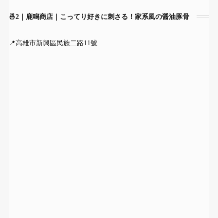
🍜2｜鹿鳴商店｜こってり好きに刺さる！家系風の醤油豚骨
📍高雄市新興區民族二路11號