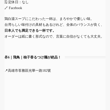
🗓 定休日：なし
🔗
Facebook
鶏白湯スープにこだわった一杯は、まろやかで優しい味。
台湾らしい味付けの具材もあるけれど、全体のバランスが良く、
日本人でも満足できる一杯です。
オーダーは紙に書く形式なので、言葉に自信がなくても大丈夫。
🍜6｜飛鳥｜柚子香るつけ麺が絶品！
📍高雄市苓雅區光華一路182號