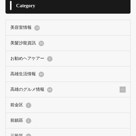
Category
美容室情報
24
美髮沙龍資訊
16
お勧めヘアケアー
2
高雄生活情報
41
高雄のグルメ情報
84
前金区
1
前鎮區
1
三民區