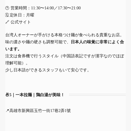
🕒 営業時間：11:30〜14:00／17:30〜21:00
🗓 定休日：月曜
🔗
公式サイト
台湾人オーナーが手がける本格つけ麺が食べられる貴重なお店。
味の濃さや麺の硬さも調整可能で、
日本人の味覚に非常によく合
います。
注文は食券機で行うスタイル（中国語表記ですが漢字なのでほぼ
理解可能）。
少し日本語ができるスタッフもいて安心です。
🍜5｜一本拉麺｜鶏白湯が美味！
📍高雄市新興區玉竹一街17巷2弄1號