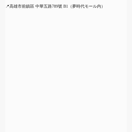
📍高雄市前鎮區 中華五路789號 B1（夢時代モール内）