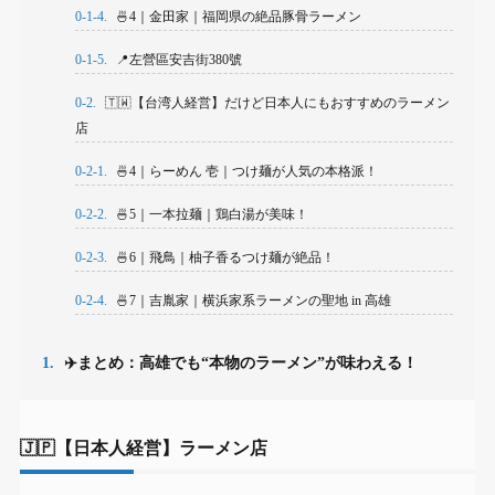
0-1-4.
🍜4｜金田家｜福岡県の絶品豚骨ラーメン
0-1-5.
📍左營區安吉街380號
0-2.
🇹🇼【台湾人経営】だけど日本人にもおすすめのラーメン
店
0-2-1.
🍜4｜らーめん 壱｜つけ麺が人気の本格派！
0-2-2.
🍜5｜一本拉麺｜鶏白湯が美味！
0-2-3.
🍜6｜飛鳥｜柚子香るつけ麺が絶品！
0-2-4.
🍜7｜吉胤家｜横浜家系ラーメンの聖地 in 高雄
1.
✈️まとめ：高雄でも“本物のラーメン”が味わえる！
🇯🇵【日本人経営】ラーメン店