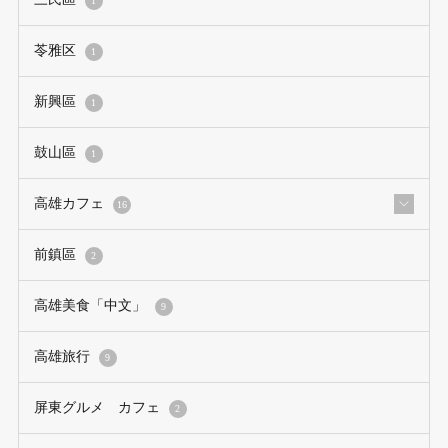
1
苓雅区
1
新興區
1
鼓山區
1
高雄カフェ
16
前鎮區
2
高雄美食「中文」
9
高雄旅行
9
屏東グルメ カフェ
2