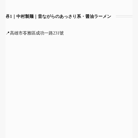
🍜1｜中村製麺｜昔ながらのあっさり系・醤油ラーメン
📍高雄市苓雅區成功一路231號